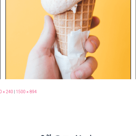
0 × 240
|
1500 × 894