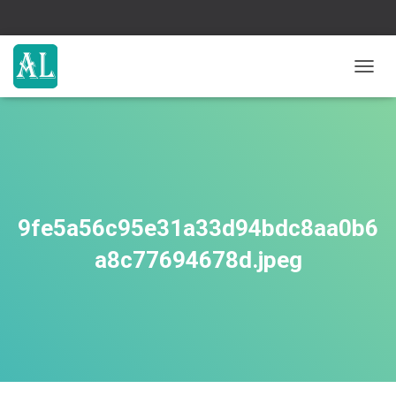
ナ
ビ
ゲ
ー
シ
ョ
ン
を
切
9fe5a56c95e31a33d94bdc8aa0b6
り
替
a8c77694678d.jpeg
え