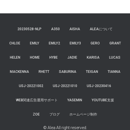
20230528-NLP
A350
AISHA
ALEAについて
CHLOE
EMILY
EMILY2
EMILY3
GERO
GRANT
HELEN
HOME
HYBE
JADIE
KARISA
LUCAS
MACKENNA
RHETT
SABURINA
TEIGAN
TIANNA
USJ-20221002
USJ-20221010
USJ-20230416
WEB関連広告運用サポート
YASEMIN
YOUTUBE支援
ZOE
ブログ
ホームページ制作
© Alea All right reserved.