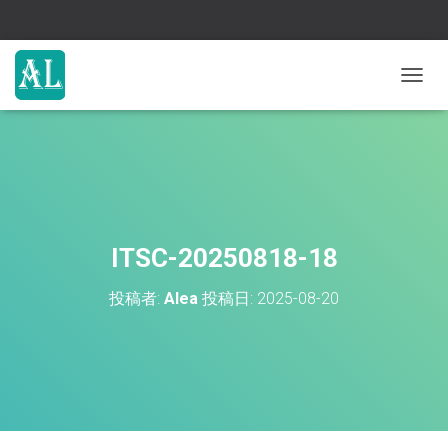
ナ
ビ
ゲ
ー
シ
ョ
ン
を
切
ITSC-20250818-18
り
替
投稿者:
Alea
投稿日:
2025-08-20
え