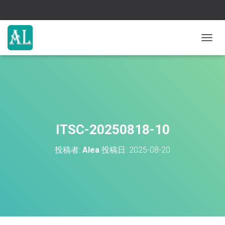
ナ
ビ
ゲ
ー
シ
ョ
ン
を
切
ITSC-20250818-10
り
替
投稿者:
Alea
投稿日:
2025-08-20
え