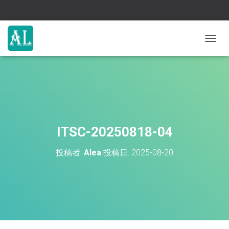
ナ
ビ
ゲ
ー
シ
ョ
ン
を
切
ITSC-20250818-04
り
替
投稿者:
Alea
投稿日:
2025-08-20
え