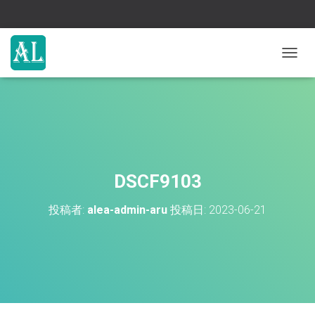
ナ
ビ
ゲ
ー
シ
ョ
ン
を
切
DSCF9103
り
替
投稿者:
alea-admin-aru
投稿日:
2023-06-21
え