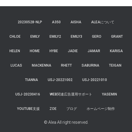
20230528-NLP
A350
AISHA
ALEAについて
CHLOE
EMILY
EMILY2
EMILY3
GERO
GRANT
HELEN
HOME
HYBE
JADIE
JAMAR
KARISA
LUCAS
MACKENNA
RHETT
SABURINA
TEIGAN
TIANNA
USJ-20221002
USJ-20221010
USJ-20230416
WEB関連広告運用サポート
YASEMIN
YOUTUBE支援
ZOE
ブログ
ホームページ制作
© Alea All right reserved.