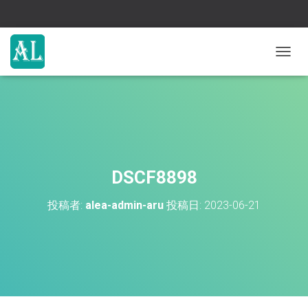
ナ
ビ
ゲ
ー
シ
ョ
ン
を
切
DSCF8898
り
替
投稿者:
alea-admin-aru
投稿日:
2023-06-21
え