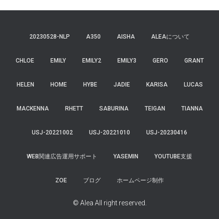
20230528-NLP
A350
AISHA
ALEAについて
CHLOE
EMILY
EMILY2
EMILY3
GERO
GRANT
HELEN
HOME
HYBE
JADIE
KARISA
LUCAS
MACKENNA
RHETT
SABURINA
TEIGAN
TIANNA
USJ-20221002
USJ-20221010
USJ-20230416
WEB関連広告運用サポート
YASEMIN
YOUTUBE支援
ZOE
ブログ
ホームページ制作
© Alea All right reserved.