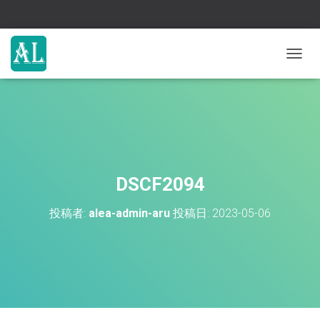
ナ
ビ
ゲ
ー
シ
ョ
ン
を
切
DSCF2094
り
替
投稿者:
alea-admin-aru
投稿日:
2023-05-06
え