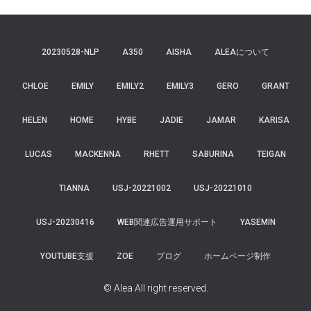
20230528-NLP
A350
AISHA
ALEAについて
CHLOE
EMILY
EMILY2
EMILY3
GERO
GRANT
HELEN
HOME
HYBE
JADIE
JAMAR
KARISA
LUCAS
MACKENNA
RHETT
SABURINA
TEIGAN
TIANNA
USJ-20221002
USJ-20221010
USJ-20230416
WEB関連広告運用サポート
YASEMIN
YOUTUBE支援
ZOE
ブログ
ホームページ制作
© Alea All right reserved.