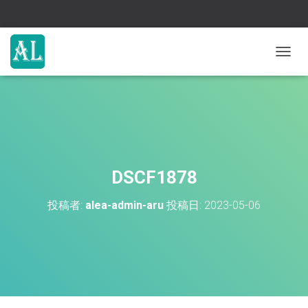
ナ
ビ
ゲ
ー
シ
ョ
ン
を
切
DSCF1878
り
替
投稿者:
alea-admin-aru
投稿日:
2023-05-06
え