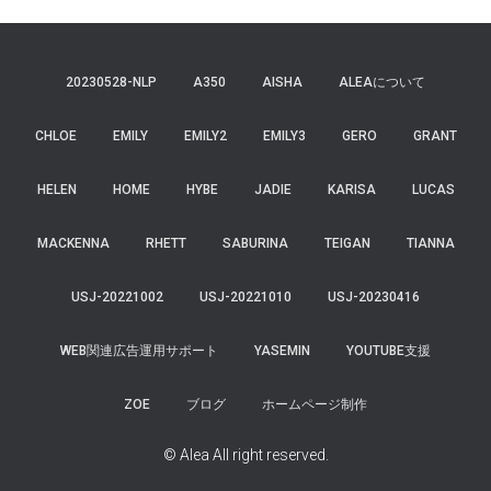
20230528-NLP
A350
AISHA
ALEAについて
CHLOE
EMILY
EMILY2
EMILY3
GERO
GRANT
HELEN
HOME
HYBE
JADIE
KARISA
LUCAS
MACKENNA
RHETT
SABURINA
TEIGAN
TIANNA
USJ-20221002
USJ-20221010
USJ-20230416
WEB関連広告運用サポート
YASEMIN
YOUTUBE支援
ZOE
ブログ
ホームページ制作
© Alea All right reserved.