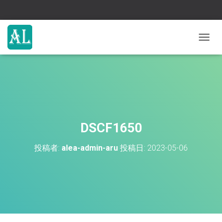
ナ
ビ
ゲ
ー
シ
ョ
ン
を
切
DSCF1650
り
替
投稿者:
alea-admin-aru
投稿日:
2023-05-06
え