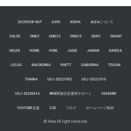
20230528-NLP
A350
AISHA
ALEAについて
CHLOE
EMILY
EMILY2
EMILY3
GERO
GRANT
HELEN
HOME
HYBE
JADIE
JAMAR
KARISA
LUCAS
MACKENNA
RHETT
SABURINA
TEIGAN
TIANNA
USJ-20221002
USJ-20221010
USJ-20230416
WEB関連広告運用サポート
YASEMIN
YOUTUBE支援
ZOE
ブログ
ホームページ制作
© Alea All right reserved.