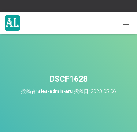
ナ
ビ
ゲ
ー
シ
ョ
ン
を
切
DSCF1628
り
替
投稿者:
alea-admin-aru
投稿日:
2023-05-06
え