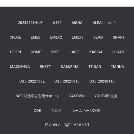
20230528-NLP
A350
AISHA
ALEAについて
CHLOE
EMILY
EMILY2
EMILY3
GERO
GRANT
HELEN
HOME
HYBE
JADIE
KARISA
LUCAS
MACKENNA
RHETT
SABURINA
TEIGAN
TIANNA
USJ-20221002
USJ-20221010
USJ-20230416
WEB関連広告運用サポート
YASEMIN
YOUTUBE支援
ZOE
ブログ
ホームページ制作
© Alea All right reserved.