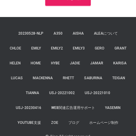
20230528-NLP
A350
AISHA
ALEAについて
CHLOE
EMILY
EMILY2
EMILY3
GERO
GRANT
HELEN
HOME
HYBE
JADIE
JAMAR
KARISA
LUCAS
MACKENNA
RHETT
SABURINA
TEIGAN
TIANNA
USJ-20221002
USJ-20221010
USJ-20230416
WEB関連広告運用サポート
YASEMIN
YOUTUBE支援
ZOE
ブログ
ホームページ制作