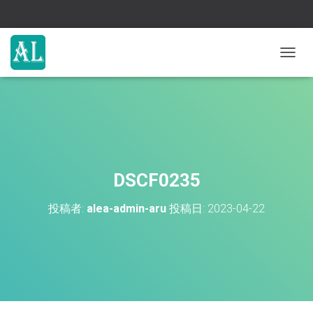
ナ
ビ
ゲ
ー
シ
ョ
ン
を
切
DSCF0235
り
替
投稿者:
alea-admin-aru
投稿日:
2023-04-22
え