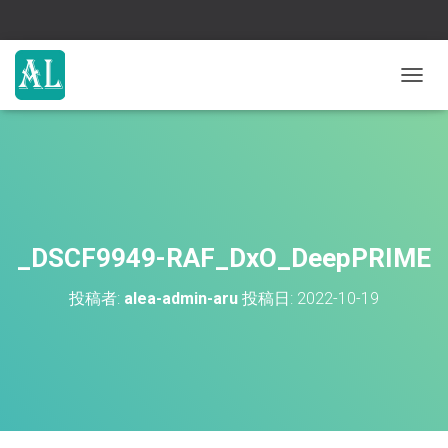
ナ
ビ
ゲ
ー
シ
ョ
ン
を
切
_DSCF9949-RAF_DxO_DeepPRIME
り
替
投稿者:
alea-admin-aru
投稿日:
2022-10-19
え