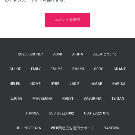
ルアドレス、サイトを保存する。
20230528-NLP
A350
AISHA
ALEAについて
CHLOE
EMILY
EMILY2
EMILY3
GERO
GRANT
HELEN
HOME
HYBE
JADIE
JAMAR
KARISA
LUCAS
MACKENNA
RHETT
SABURINA
TEIGAN
TIANNA
USJ-20221002
USJ-20221010
USJ-20230416
WEB関連広告運用サポート
YASEMIN