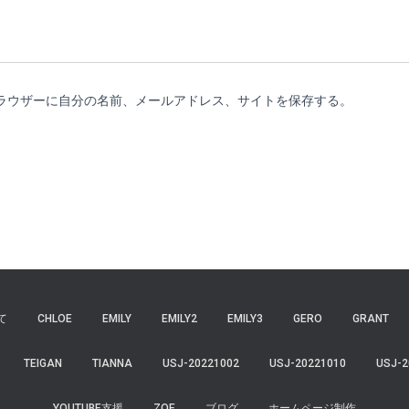
ラウザーに自分の名前、メールアドレス、サイトを保存する。
て
CHLOE
EMILY
EMILY2
EMILY3
GERO
GRANT
TEIGAN
TIANNA
USJ-20221002
USJ-20221010
USJ-2
YOUTUBE支援
ZOE
ブログ
ホームページ制作