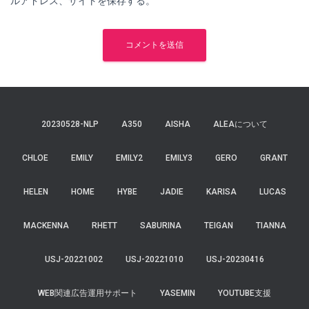
ルアドレス、サイトを保存する。
20230528-NLP
A350
AISHA
ALEAについて
CHLOE
EMILY
EMILY2
EMILY3
GERO
GRANT
HELEN
HOME
HYBE
JADIE
KARISA
LUCAS
MACKENNA
RHETT
SABURINA
TEIGAN
TIANNA
USJ-20221002
USJ-20221010
USJ-20230416
WEB関連広告運用サポート
YASEMIN
YOUTUBE支援