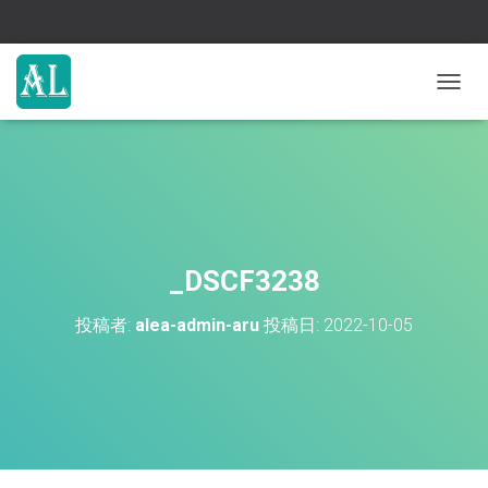
ナ
ビ
ゲ
ー
シ
ョ
ン
を
切
_DSCF3238
り
替
投稿者:
alea-admin-aru
投稿日:
2022-10-05
え