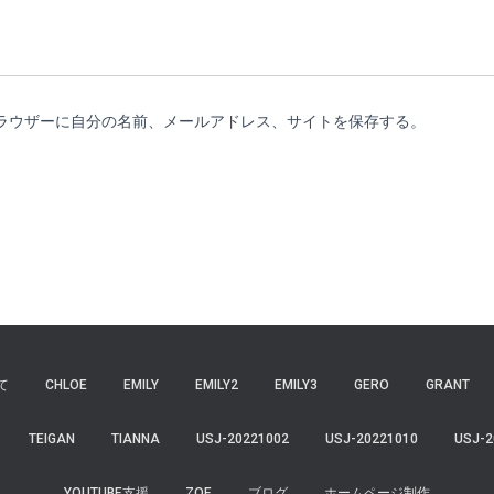
ラウザーに自分の名前、メールアドレス、サイトを保存する。
て
CHLOE
EMILY
EMILY2
EMILY3
GERO
GRANT
TEIGAN
TIANNA
USJ-20221002
USJ-20221010
USJ-2
YOUTUBE支援
ZOE
ブログ
ホームページ制作