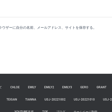
ラウザーに自分の名前、メールアドレス、サイトを保存する。
て
CHLOE
EMILY
EMILY2
EMILY3
GERO
GRANT
TEIGAN
TIANNA
USJ-20221002
USJ-20221010
USJ-2
YOUTUBE支援
ZOE
ブログ
ホームページ制作