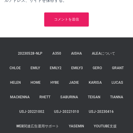
ルアドレス、サイトを保存する。
20230528-NLP
A350
AISHA
ALEAについて
CHLOE
EMILY
EMILY2
EMILY3
GERO
GRANT
HELEN
HOME
HYBE
JADIE
KARISA
LUCAS
MACKENNA
RHETT
SABURINA
TEIGAN
TIANNA
USJ-20221002
USJ-20221010
USJ-20230416
WEB関連広告運用サポート
YASEMIN
YOUTUBE支援