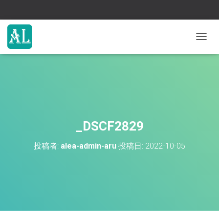
ナ
ビ
ゲ
ー
シ
ョ
ン
を
切
_DSCF2829
り
替
投稿者:
alea-admin-aru
投稿日:
2022-10-05
え