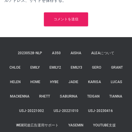
ルアドレス、サイトを保存する。
20230528-NLP
A350
AISHA
ALEAについて
CHLOE
EMILY
EMILY2
EMILY3
GERO
GRANT
HELEN
HOME
HYBE
JADIE
KARISA
LUCAS
MACKENNA
RHETT
SABURINA
TEIGAN
TIANNA
USJ-20221002
USJ-20221010
USJ-20230416
WEB関連広告運用サポート
YASEMIN
YOUTUBE支援