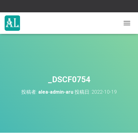
ナ
ビ
ゲ
ー
シ
ョ
ン
を
切
_DSCF0754
り
替
投稿者:
alea-admin-aru
投稿日:
2022-10-19
え