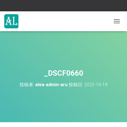
ナ
ビ
ゲ
ー
シ
ョ
ン
を
切
_DSCF0660
り
替
投稿者:
alea-admin-aru
投稿日:
2022-10-19
え