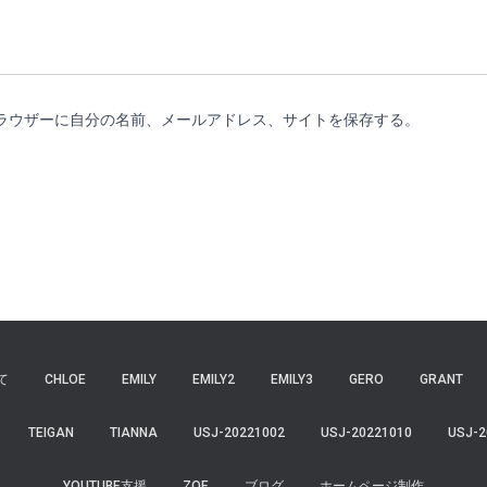
ラウザーに自分の名前、メールアドレス、サイトを保存する。
て
CHLOE
EMILY
EMILY2
EMILY3
GERO
GRANT
TEIGAN
TIANNA
USJ-20221002
USJ-20221010
USJ-2
YOUTUBE支援
ZOE
ブログ
ホームページ制作