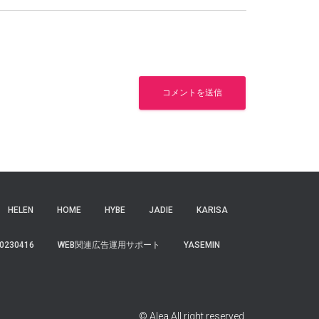
HELEN
HOME
HYBE
JADIE
KARISA
0230416
WEB関連広告運用サポート
YASEMIN
© Alea All right reserved.