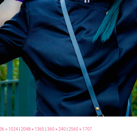
36 × 1024
|
2048 × 1365
|
360 × 240
|
2560 × 1707