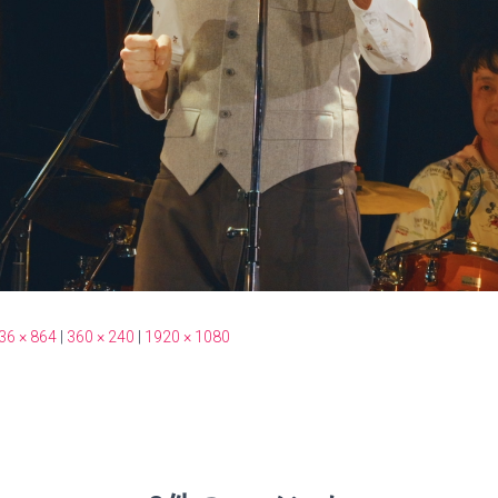
36 × 864
|
360 × 240
|
1920 × 1080