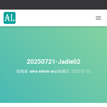
ナ
ビ
ゲ
ー
シ
ョ
ン
を
切
20250721-Jadie02
り
替
投稿者:
alea-admin-aru
投稿日:
2025-07-23
え