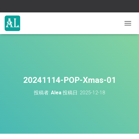
ナ
ビ
ゲ
ー
シ
ョ
ン
を
切
20241114-POP-Xmas-01
り
替
投稿者:
Alea
投稿日:
2025-12-18
え