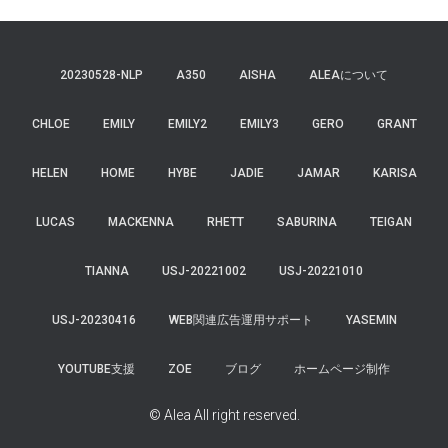
20230528-NLP
A350
AISHA
ALEAについて
CHLOE
EMILY
EMILY2
EMILY3
GERO
GRANT
HELEN
HOME
HYBE
JADIE
JAMAR
KARISA
LUCAS
MACKENNA
RHETT
SABURINA
TEIGAN
TIANNA
USJ-20221002
USJ-20221010
USJ-20230416
WEB関連広告運用サポート
YASEMIN
YOUTUBE支援
ZOE
ブログ
ホームページ制作
© Alea All right reserved.