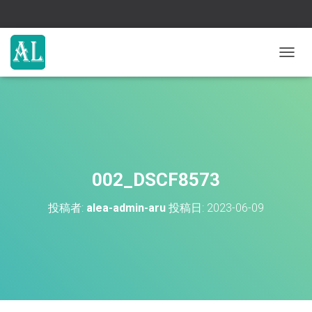
ナ
ビ
ゲ
ー
シ
ョ
ン
を
切
002_DSCF8573
り
替
投稿者:
alea-admin-aru
投稿日:
2023-06-09
え