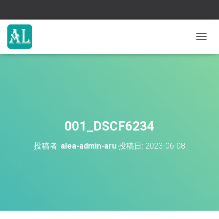
ナ
ビ
ゲ
ー
シ
ョ
ン
を
切
001_DSCF6234
り
替
投稿者:
alea-admin-aru
投稿日:
2023-06-08
え