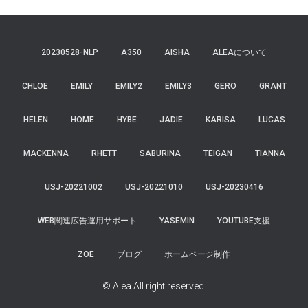
20230528-NLP
A350
AISHA
ALEAについて
CHLOE
EMILY
EMILY2
EMILY3
GERO
GRANT
HELEN
HOME
HYBE
JADIE
KARISA
LUCAS
MACKENNA
RHETT
SABURINA
TEIGAN
TIANNA
USJ-20221002
USJ-20221010
USJ-20230416
WEB関連広告運用サポート
YASEMIN
YOUTUBE支援
ZOE
ブログ
ホームページ制作
© Alea All right reserved.