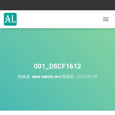
ナ
ビ
ゲ
ー
シ
ョ
ン
を
切
001_DSCF1612
り
替
投稿者:
alea-admin-aru
投稿日:
2023-06-08
え