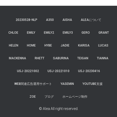
20230528-NLP
A350
AISHA
ALEAについて
CHLOE
EMILY
EMILY2
EMILY3
GERO
GRANT
HELEN
HOME
HYBE
JADIE
KARISA
LUCAS
MACKENNA
RHETT
SABURINA
TEIGAN
TIANNA
USJ-20221002
USJ-20221010
USJ-20230416
WEB関連広告運用サポート
YASEMIN
YOUTUBE支援
ZOE
ブログ
ホームページ制作
© Alea All right reserved.