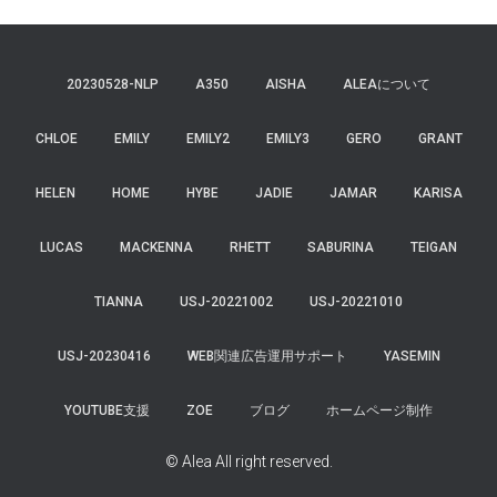
20230528-NLP
A350
AISHA
ALEAについて
CHLOE
EMILY
EMILY2
EMILY3
GERO
GRANT
HELEN
HOME
HYBE
JADIE
JAMAR
KARISA
LUCAS
MACKENNA
RHETT
SABURINA
TEIGAN
TIANNA
USJ-20221002
USJ-20221010
USJ-20230416
WEB関連広告運用サポート
YASEMIN
YOUTUBE支援
ZOE
ブログ
ホームページ制作
© Alea All right reserved.