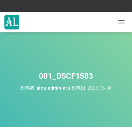
ナ
ビ
ゲ
ー
シ
ョ
ン
を
切
001_DSCF1583
り
替
投稿者:
alea-admin-aru
投稿日:
2023-06-08
え