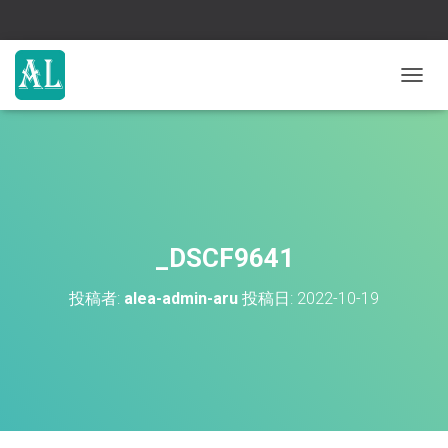
ナ
ビ
ゲ
ー
シ
ョ
ン
を
切
_DSCF9641
り
替
投稿者:
alea-admin-aru
投稿日:
2022-10-19
え