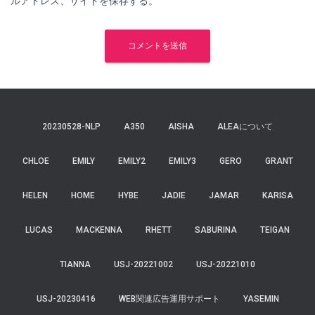
ルアドレス、サイトを保存する。
20230528-NLP
A350
AISHA
ALEAについて
CHLOE
EMILY
EMILY2
EMILY3
GERO
GRANT
HELEN
HOME
HYBE
JADIE
JAMAR
KARISA
LUCAS
MACKENNA
RHETT
SABURINA
TEIGAN
TIANNA
USJ-20221002
USJ-20221010
USJ-20230416
WEB関連広告運用サポート
YASEMIN