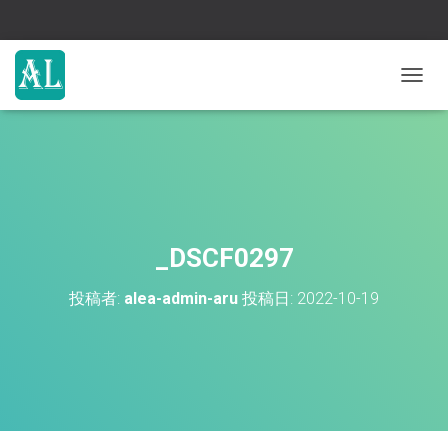
ナ
ビ
ゲ
ー
シ
ョ
ン
を
切
_DSCF0297
り
替
投稿者:
alea-admin-aru
投稿日:
2022-10-19
え